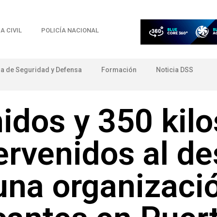
A CIVIL
POLICÍA NACIONAL
ia de Seguridad y Defensa
Formación
Noticia DSS
idos y 350 kilo
ervenidos al d
 una organizaci