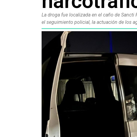
narcotrafi
La droga fue localizada en el caño de Sanct
el seguimiento policial, la actuación de los a