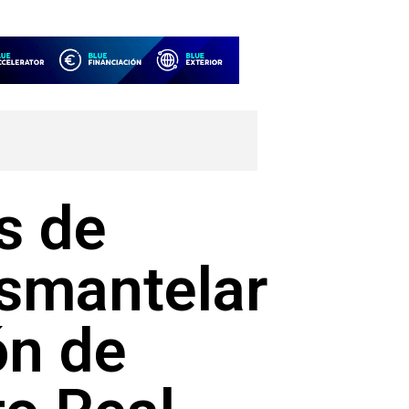
s de
esmantelar
ón de