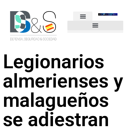
FUERZAS ARMADAS
GUARDIA CIVIL
POLICÍA NACIONAL
OTROS CUERPOS
Industria de Seguridad y Defensa
Legionarios
almerienses y
malagueños
se adiestran