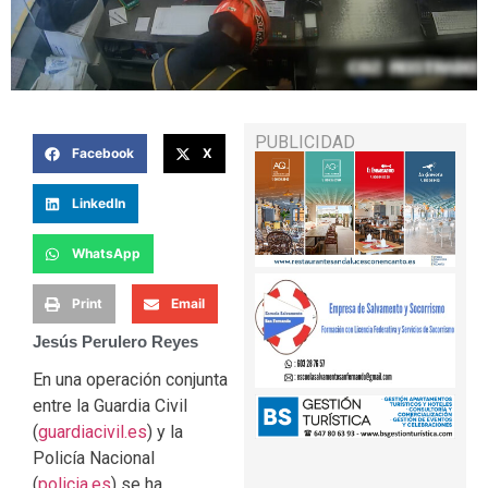
PUBLICIDAD
Facebook
X
LinkedIn
WhatsApp
Print
Email
Jesús Perulero Reyes
En una operación conjunta
entre la Guardia Civil
(
guardiacivil.es
) y la
Policía Nacional
(
policia.es
) se ha