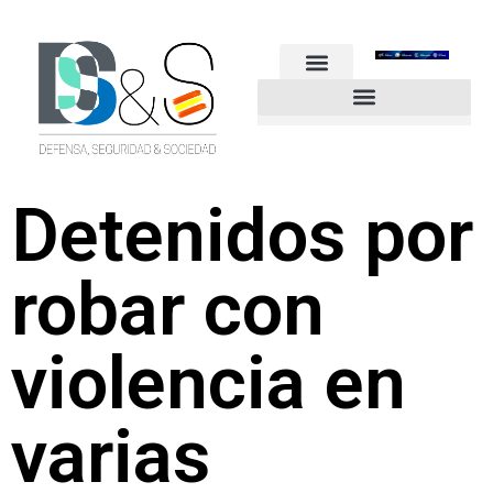
FUERZAS ARMADAS
GUARDIA CIVIL
POLICÍA NACIONAL
OTROS CUERPOS
Industria de Seguridad y Defensa
Detenidos por
robar con
violencia en
varias