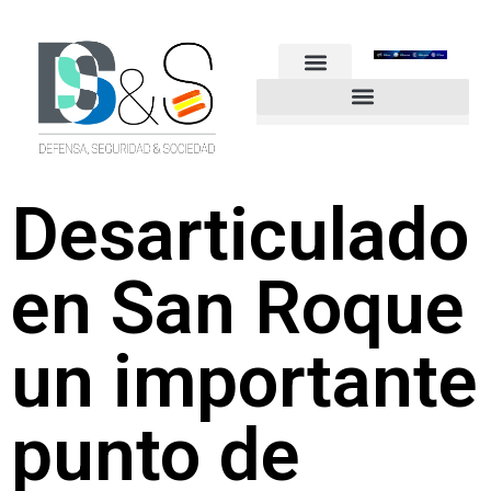
FUERZAS ARMADAS
GUARDIA CIVIL
POLICÍA NACIONAL
OTROS CUERPOS
Industria de Seguridad y Defensa
Desarticulado
en San Roque
un importante
punto de