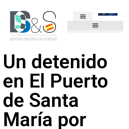
FUERZAS ARMADAS
GUARDIA CIVIL
POLICÍA NACIONAL
OTROS CUERPOS
Industria de Seguridad y Defensa
Un detenido
en El Puerto
de Santa
María por