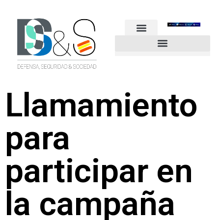
FUERZAS ARMADAS
GUARDIA CIVIL
POLICÍA NACIONAL
OTROS CUERPOS
Industria de Seguridad y Defensa
Llamamiento
para
participar en
la campaña