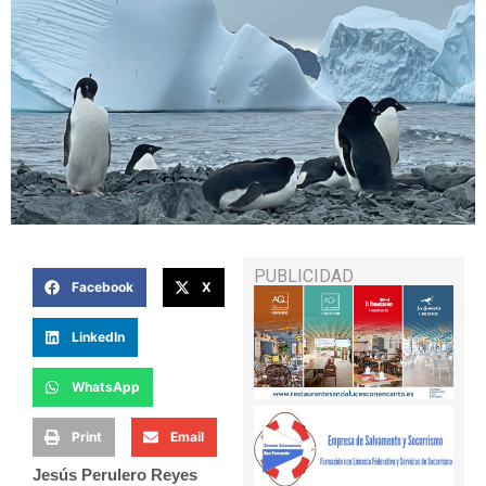
PUBLICIDAD
Facebook
X
LinkedIn
WhatsApp
Print
Email
Jesús Perulero Reyes