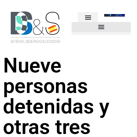
FUERZAS ARMADAS
GUARDIA CIVIL
POLICÍA NACIONAL
OTROS CUERPOS
Industria de Seguridad y Defensa
Nueve
personas
detenidas y
otras tres