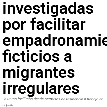
investigadas
por facilitar
empadronamie
ficticios a
migrantes
irregulares
La trama facilitaba desde permisos de residencia a trabajo en
el país