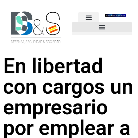
FUERZAS ARMADAS
GUARDIA CIVIL
POLICÍA NACIONAL
OTROS CUERPOS
Industria de Seguridad y Defensa
En libertad
con cargos un
empresario
por emplear a