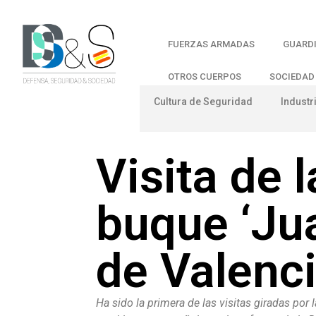
FUERZAS ARMADAS
GUARDI
OTROS CUERPOS
SOCIEDAD
Cultura de Seguridad
Industr
Visita de 
buque ‘Jua
de Valenc
Ha sido la primera de las visitas giradas por 