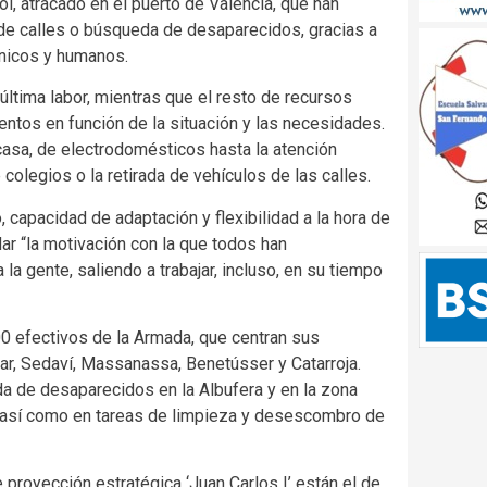
l, atracado en el puerto de Valencia, que han
 de calles o búsqueda de desaparecidos, gracias a
nicos y humanos.
ltima labor, mientras que el resto de recursos
ntos en función de la situación y las necesidades.
casa, de electrodomésticos hasta la atención
colegios o la retirada de vehículos de las calles.
capacidad de adaptación y flexibilidad a la hora de
ar “la motivación con la que todos han
a gente, saliendo a trabajar, incluso, en su tiempo
0 efectivos de la Armada, que centran sus
ar, Sedaví, Massanassa, Benetússer y Catarroja.
a de desaparecidos en la Albufera y en la zona
a, así como en tareas de limpieza y desescombro de
 proyección estratégica ‘Juan Carlos I’ están el de