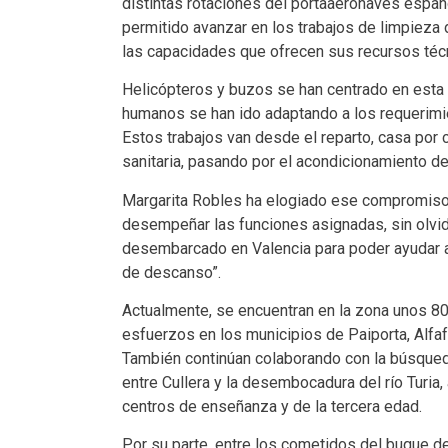
distintas rotaciones del portaaeronaves españo
permitido avanzar en los trabajos de limpieza
las capacidades que ofrecen sus recursos téc
Helicópteros y buzos se han centrado en esta ú
humanos se han ido adaptando a los requerimie
Estos trabajos van desde el reparto, casa por 
sanitaria, pasando por el acondicionamiento de 
Margarita Robles ha elogiado ese compromiso, 
desempeñar las funciones asignadas, sin olvid
desembarcado en Valencia para poder ayudar a l
de descanso”.
Actualmente, se encuentran en la zona unos 80
esfuerzos en los municipios de Paiporta, Alfaf
También continúan colaborando con la búsqued
entre Cullera y la desembocadura del río Turi
centros de enseñanza y de la tercera edad.
Por su parte, entre los cometidos del buque de