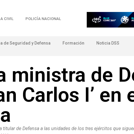
A CIVIL
POLICÍA NACIONAL
ia de Seguridad y Defensa
Formación
Noticia DSS
la ministra de 
n Carlos I’ en 
ia
la titular de Defensa a las unidades de los tres ejércitos que sig