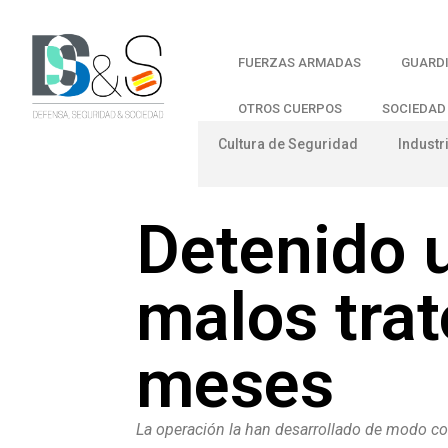
FUERZAS ARMADAS
GUARDI
OTROS CUERPOS
SOCIEDAD
Cultura de Seguridad
Industr
Detenido u
malos trat
meses
La operación la han desarrollado de modo conj