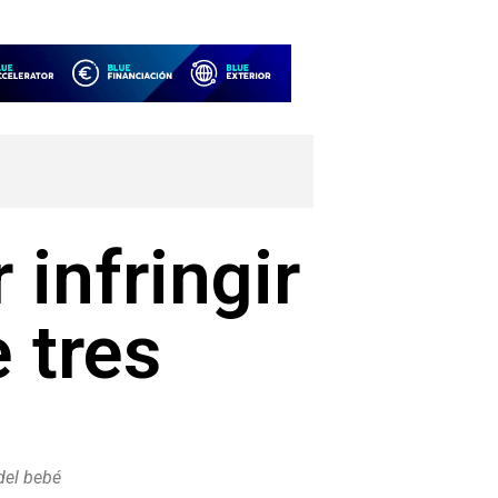
 infringir
 tres
del bebé