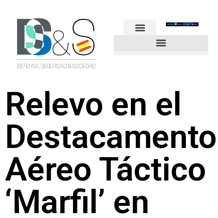
FUERZAS ARMADAS
GUARDIA CIVIL
POLICÍA NACIONAL
OTROS CUERPOS
Industria de Seguridad y Defensa
Relevo en el
Destacamento
Aéreo Táctico
‘Marfil’ en