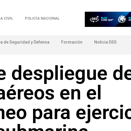
A CIVIL
POLICÍA NACIONAL
ia de Seguridad y Defensa
Formación
Noticia DSS
e despliegue d
aéreos en el
eo para ejerci