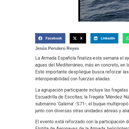
Facebook
X
LinkedIn
Jesús Perulero Reyes
La Armada Española finaliza esta semana el e
aguas del Mediterráneo, más en concreto, en l
Este importante despliegue busca reforzar las
interoperabilidad con fuerzas aliadas.
La agrupación participante incluye las fragatas 
Escuadrilla de Escoltas; la Fragata ‘Méndez Núñ
submarino ‘Galerna’ -S71-; el buque multipropósit
junto con diversas otras unidades aéreas y ali
El evento está reforzado con la participación 
Flotilla de Aeronaves de la Armada; helicóp