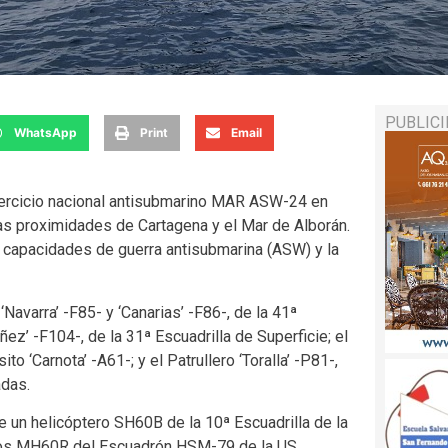
PUBLIC
WhatsApp
Print
Email
jercicio nacional antisubmarino MAR ASW-24 en
as proximidades de Cartagena y el Mar de Alborán.
 capacidades de guerra antisubmarina (ASW) y la
‘Navarra’ -F85- y ‘Canarias’ -F86-, de la 41ª
ez’ -F104-, de la 31ª Escuadrilla de Superficie; el
o ‘Carnota’ -A61-; y el Patrullero ‘Toralla’ -P81-,
adas.
de un helicóptero SH60B de la 10ª Escuadrilla de la
teros MH60R del Escuadrón HSM-79 de la US